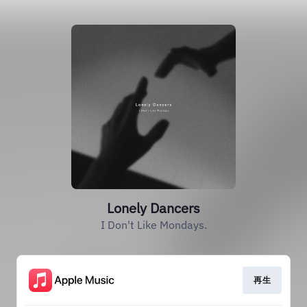
Lonely Dancers
I Don't Like Mondays.
再生